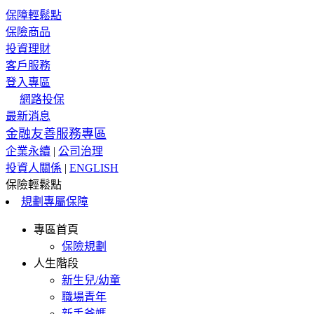
保障輕鬆點
保險商品
投資理財
客戶服務
登入專區
網路投保
最新消息
金融友善服務專區
企業永續
|
公司治理
投資人關係
|
ENGLISH
保險輕鬆點
規劃專屬保障
專區首頁
保險規劃
人生階段
新生兒/幼童
職場青年
新手爸媽