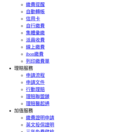
繳費提醒
自動轉帳
信用卡
自行繳費
集體彙繳
派員收費
線上繳費
ibon繳費
列印繳費單
理賠服務
申請流程
申請文件
行動理賠
理賠聯盟鏈
理賠醫起通
加值服務
繳費證明申請
英文投保證明
三年免費健檢