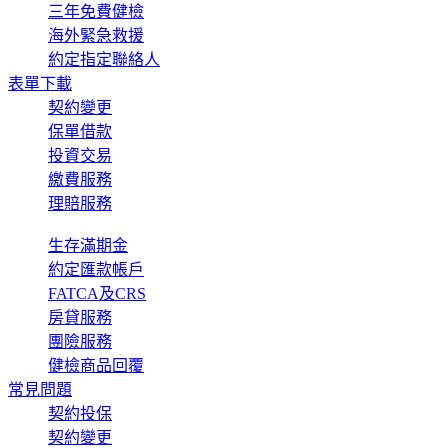
三年免費健檢
海外緊急救援
約定指定聯絡人
表單下載
契約變更
保單借款
投資交易
繳費服務
理賠服務
生存滿期金
約定匯款帳戶
FATCA及CRS
房貸服務
團險服務
健檢商品回覆
常見問題
契約投保
契約變更