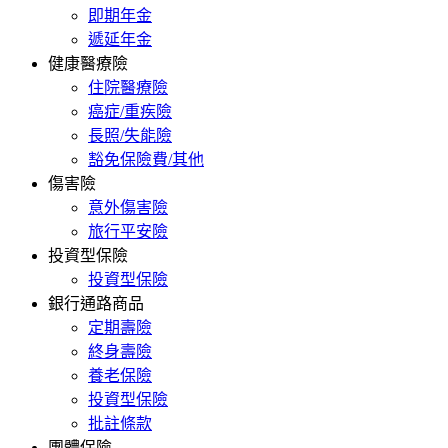
即期年金
遞延年金
健康醫療險
住院醫療險
癌症/重疾險
長照/失能險
豁免保險費/其他
傷害險
意外傷害險
旅行平安險
投資型保險
投資型保險
銀行通路商品
定期壽險
終身壽險
養老保險
投資型保險
批註條款
團體保險