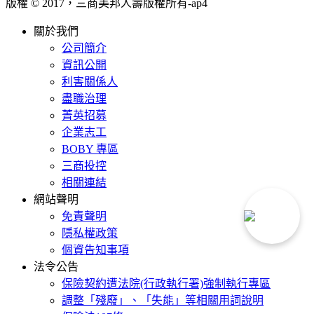
版權 © 2017，三商美邦人壽版權所有-
ap4
關於我們
公司簡介
資訊公開
利害關係人
盡職治理
菁英招募
企業志工
BOBY 專區
三商投控
相關連結
網站聲明
免責聲明
隱私權政策
個資告知事項
法令公告
保險契約遭法院(行政執行署)強制執行專區
調整「殘廢」、「失能」等相關用詞說明