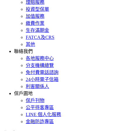
理賠服務
投資型保單
加值服務
繳費作業
生存滿期金
FATCA及CRS
其他
聯絡我們
各地服務中心
分支機構總覽
免付費電話諮詢
24小時電子信箱
利害關係人
保戶園地
保戶刊物
公平待客專區
LINE 個人化服務
金融防詐專區