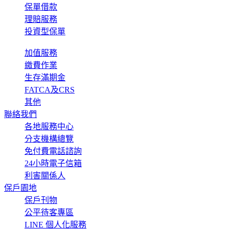
保單借款
理賠服務
投資型保單
加值服務
繳費作業
生存滿期金
FATCA及CRS
其他
聯絡我們
各地服務中心
分支機構總覽
免付費電話諮詢
24小時電子信箱
利害關係人
保戶園地
保戶刊物
公平待客專區
LINE 個人化服務