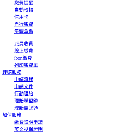
繳費提醒
自動轉帳
信用卡
自行繳費
集體彙繳
派員收費
線上繳費
ibon繳費
列印繳費單
理賠服務
申請流程
申請文件
行動理賠
理賠聯盟鏈
理賠醫起通
加值服務
繳費證明申請
英文投保證明