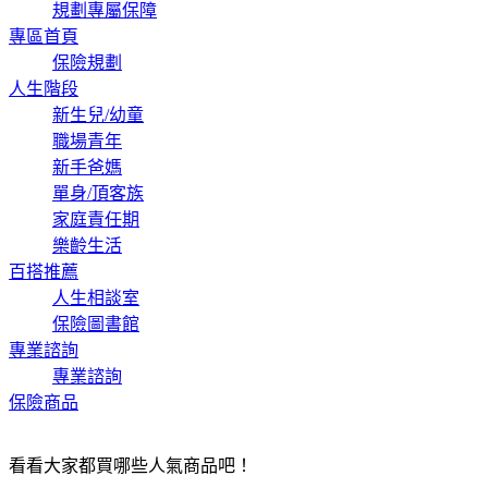
規劃專屬保障
專區首頁
保險規劃
人生階段
新生兒/幼童
職場青年
新手爸媽
單身/頂客族
家庭責任期
樂齡生活
百搭推薦
人生相談室
保險圖書館
專業諮詢
專業諮詢
保險商品
看看大家都買哪些人氣商品吧！