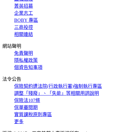
菁英招募
企業志工
BOBY 專區
三商投控
相關連結
網站聲明
免責聲明
隱私權政策
個資告知事項
法令公告
保險契約遭法院(行政執行署)強制執行專區
調整「殘廢」、「失能」等相關用詞說明
保險法107條
保單審閱期
實質課稅原則專區
更多