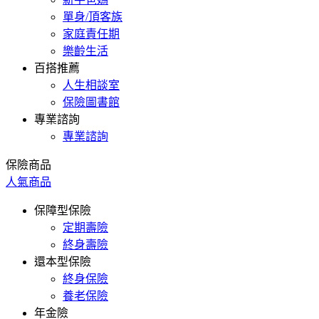
單身/頂客族
家庭責任期
樂齡生活
百搭推薦
人生相談室
保險圖書館
專業諮詢
專業諮詢
保險商品
人氣商品
保障型保險
定期壽險
終身壽險
還本型保險
終身保險
養老保險
年金險