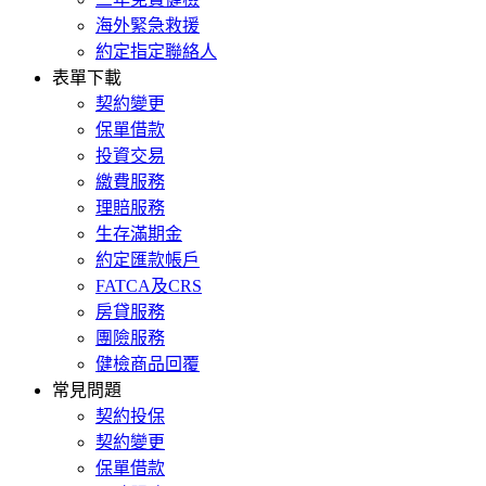
海外緊急救援
約定指定聯絡人
表單下載
契約變更
保單借款
投資交易
繳費服務
理賠服務
生存滿期金
約定匯款帳戶
FATCA及CRS
房貸服務
團險服務
健檢商品回覆
常見問題
契約投保
契約變更
保單借款