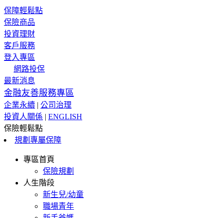
保障輕鬆點
保險商品
投資理財
客戶服務
登入專區
網路投保
最新消息
金融友善服務專區
企業永續
|
公司治理
投資人關係
|
ENGLISH
保險輕鬆點
規劃專屬保障
專區首頁
保險規劃
人生階段
新生兒/幼童
職場青年
新手爸媽