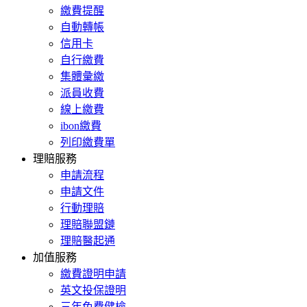
繳費提醒
自動轉帳
信用卡
自行繳費
集體彙繳
派員收費
線上繳費
ibon繳費
列印繳費單
理賠服務
申請流程
申請文件
行動理賠
理賠聯盟鏈
理賠醫起通
加值服務
繳費證明申請
英文投保證明
三年免費健檢