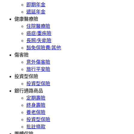
即期年金
遞延年金
健康醫療險
住院醫療險
癌症/重疾險
長照/失能險
豁免保險費/其他
傷害險
意外傷害險
旅行平安險
投資型保險
投資型保險
銀行通路商品
定期壽險
終身壽險
養老保險
投資型保險
批註條款
團體保險