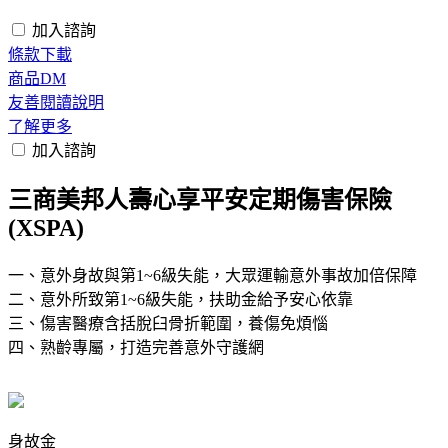
加入諮詢
條款下載
商品DM
友善閱讀說明
了解更多
加入諮詢
三商美邦人壽心享平安定期傷害保險
(XSPA)
一、意外身故與第1~6級失能，大眾運輸意外事故加倍保障
二、意外所致第1~6級失能，扶助金給予安心依靠
三、傷害醫療含括脫臼骨折範圍，養傷免煩惱
四、熟齡專屬，打造完善意外守護網
身故金