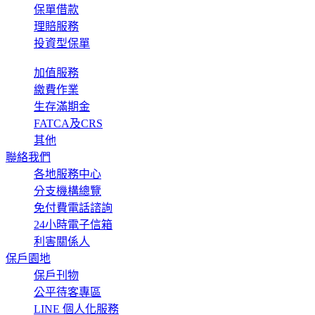
保單借款
理賠服務
投資型保單
加值服務
繳費作業
生存滿期金
FATCA及CRS
其他
聯絡我們
各地服務中心
分支機構總覽
免付費電話諮詢
24小時電子信箱
利害關係人
保戶園地
保戶刊物
公平待客專區
LINE 個人化服務