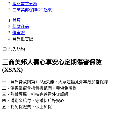
理財需求分析
三商美邦保障GO起來
首頁
保險商品
傷害險
意外傷害險
加入諮詢
三商美邦人壽心享安心定期傷害保險
(XSAX)
一、意外身故與第1~6級失能，大眾運輸意外事故加倍保障
二、傷害醫療含括骨折範圍，養傷免煩惱
三、熟齡專屬，打造完善意外守護網
四、滿期金給付，守護保戶好安心
五、豁免保險費，保上加保