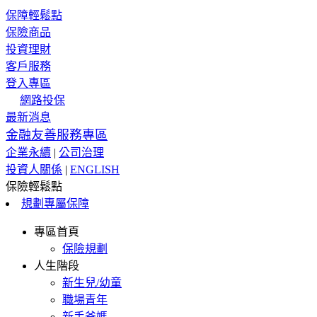
保障輕鬆點
保險商品
投資理財
客戶服務
登入專區
網路投保
最新消息
金融友善服務專區
企業永續
|
公司治理
投資人關係
|
ENGLISH
保險輕鬆點
規劃專屬保障
專區首頁
保險規劃
人生階段
新生兒/幼童
職場青年
新手爸媽