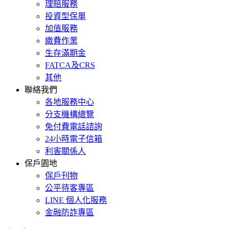
理賠服務
投資型保單
加值服務
繳費作業
生存滿期金
FATCA及CRS
其他
聯絡我們
各地服務中心
分支機構總覽
免付費電話諮詢
24小時電子信箱
利害關係人
保戶園地
保戶刊物
公平待客專區
LINE 個人化服務
金融防詐專區