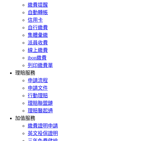
繳費提醒
自動轉帳
信用卡
自行繳費
集體彙繳
派員收費
線上繳費
ibon繳費
列印繳費單
理賠服務
申請流程
申請文件
行動理賠
理賠聯盟鏈
理賠醫起通
加值服務
繳費證明申請
英文投保證明
三年免費健檢