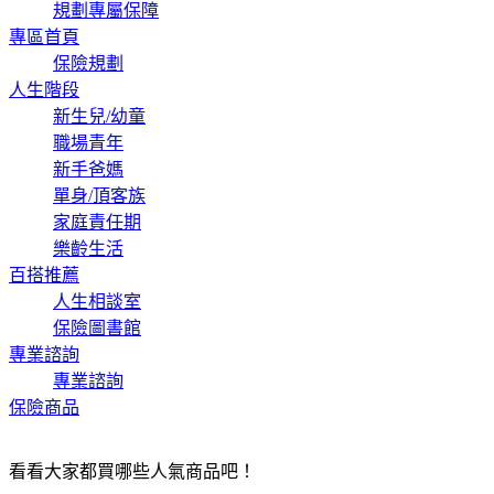
規劃專屬保障
專區首頁
保險規劃
人生階段
新生兒/幼童
職場青年
新手爸媽
單身/頂客族
家庭責任期
樂齡生活
百搭推薦
人生相談室
保險圖書館
專業諮詢
專業諮詢
保險商品
看看大家都買哪些人氣商品吧！