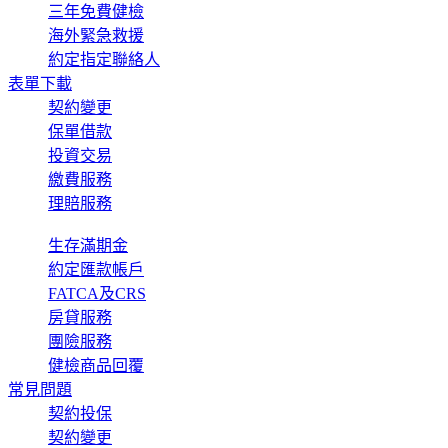
三年免費健檢
海外緊急救援
約定指定聯絡人
表單下載
契約變更
保單借款
投資交易
繳費服務
理賠服務
生存滿期金
約定匯款帳戶
FATCA及CRS
房貸服務
團險服務
健檢商品回覆
常見問題
契約投保
契約變更