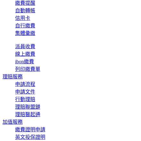
繳費提醒
自動轉帳
信用卡
自行繳費
集體彙繳
派員收費
線上繳費
ibon繳費
列印繳費單
理賠服務
申請流程
申請文件
行動理賠
理賠聯盟鏈
理賠醫起通
加值服務
繳費證明申請
英文投保證明