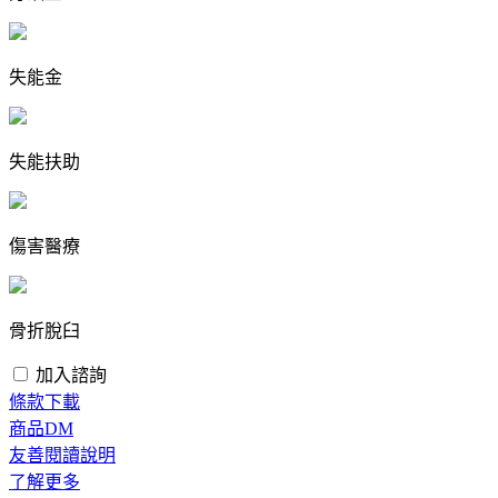
失能金
失能扶助
傷害醫療
骨折脫臼
加入諮詢
條款下載
商品DM
友善閱讀說明
了解更多