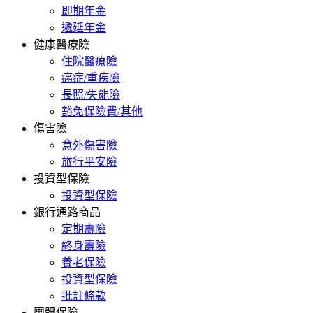
即期年金
遞延年金
健康醫療險
住院醫療險
癌症/重疾險
長照/失能險
豁免保險費/其他
傷害險
意外傷害險
旅行平安險
投資型保險
投資型保險
銀行通路商品
定期壽險
終身壽險
養老保險
投資型保險
批註條款
團體保險