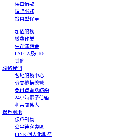
保單借款
理賠服務
投資型保單
加值服務
繳費作業
生存滿期金
FATCA及CRS
其他
聯絡我們
各地服務中心
分支機構總覽
免付費電話諮詢
24小時電子信箱
利害關係人
保戶園地
保戶刊物
公平待客專區
LINE 個人化服務