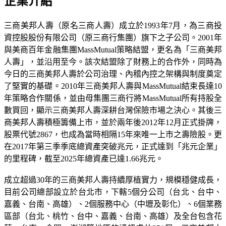
企業介紹
三商美邦人壽（原名三商人壽）成立於1993年7月，為三商投
資控股股份有限公司（原三商行集團）旗下之子公司。2001年
與美商百年金融集團MassMutual策略結盟，更名為「三商美邦
人壽」，並沿用至今。該次結盟除了財務上的合作外，同時為
今日的三商美邦人壽於公司治理、內稽內控之架構與制度奠定
了堅實的基礎。2010年三商美邦人壽與MassMutual結束長達10
年策略合作關係，並由母集團三商行將MassMutual所有持股全
數買回，顯示三商美邦人壽深耕台灣保險市場之決心。其後三
商美邦人壽積極籌備上市，並於兩年後2012年12月正式掛牌，
股票代號2867，也成為當時相隔15年來唯一上市之壽險股。更
在2017年第三季季底總資產突破兆元，正式達到「兆元企業」
的里程碑，截至2025年總資產已達1.66兆元。
成立超過30年的三商美邦人壽持續厚植實力，規模穩健成長，
目前公司總部設立於台北市，下轄5個分公司（台北、台中、
嘉義、台南、高雄）、2個服務中心（中壢及彰化）、6個業務
區部（台北、桃竹、台中、嘉義、台南、高雄）及全台包含花