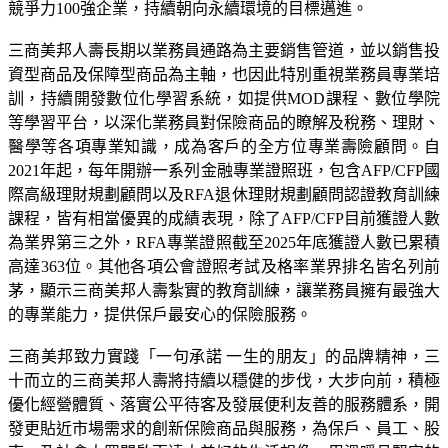
競爭力100強企業，持續朝向永續環境的目標邁進。
三商美邦人壽長期以業務員通路為主要銷售管道，並以銷售投
資型商品及保障型商品為主軸，也因此特別重視業務員專業培
訓，持續開發數位化學習系統，如提供MOD課程、數位學院
等學習平台，以深化業務員對保險商品的瞭解及稅務、理財、
醫學等各項專業知識，成為客戶的全方位專業壽險顧問。自
2021年起，每年開辦一系列金融專業證照班，包含AFP/CFP國
際高級理財規劃顧問以及RFA退休理財規劃顧問認證教育訓練
課程，皆有相當優異的成績表現，除了AFP/CFP目前獲證人數
為業界第三之外，RFA專業證照截至2025年底獲證人數已累積
高達363位。其他各項公會證照考試及格率業界排名皆名列前
茅，顯示三商美邦人壽紮實的教育訓練，讓業務員擁有最強大
的專業能力，提供保戶最安心的保險服務。
三商美邦致力實踐「一句承諾 一生的朋友」的品牌精神，三
十而立的三商美邦人壽將持續以穩健的步伐，大步向前，積極
優化經營體質、落實公平待客及發展便利友善的服務體系，開
發更貼近市場需求的創新保險商品與服務，為保戶、員工、股