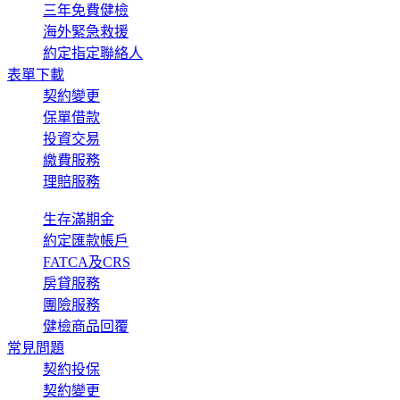
三年免費健檢
海外緊急救援
約定指定聯絡人
表單下載
契約變更
保單借款
投資交易
繳費服務
理賠服務
生存滿期金
約定匯款帳戶
FATCA及CRS
房貸服務
團險服務
健檢商品回覆
常見問題
契約投保
契約變更