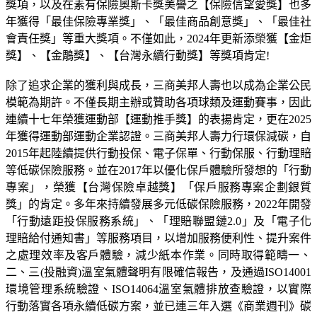
獎項，以及在素有保險奧斯卡獎美譽之【保險信望愛獎】也多
年獲得「最佳保險專業獎」、「最佳商品創意獎」、「最佳社
會責任獎」等重大獎項。不僅如此，2024年更新添榮獲【金炬
獎】、【金鵰獎】、【台灣永續行動獎】等獎項肯定!
除了追求企業的獲利與成長，三商美邦人壽也以成為企業公民
模範為期許。不僅長期主辦或贊助各項球類及運動賽事，因此
連續十七年榮獲運動部【運動推手獎】的表揚肯定，更在2025
年獲得運動部運動企業認證。三商美邦人壽力行環保減碳，自
2015年起陸續提供行動投保、電子保單、行動保服、行動理賠
等低碳保險服務。並在2017年以優化保戶體驗所發想的「行動
專案」，榮獲【台灣保險卓越獎】「保戶服務專案企劃銀質
獎」的肯定。多年來持續發展多元低碳保險服務，2022年開發
「行動遠距投保服務系統」、「理賠聯盟鏈2.0」及「電子化
理賠給付通知書」等服務項目，以增加服務便利性、提升案件
之處理效率及客戶體驗，減少紙本作業。同時取得範疇一、
二、三(投融資)溫室氣體聲明有限確信報告，及通過ISO14001
環境管理系統驗證、ISO14064溫室氣體排放查驗證，以實際
行動落實各項永續低碳方案，並已連三年入選《商業週刊》碳