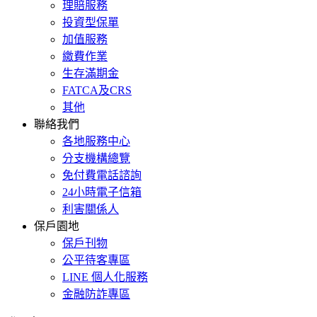
理賠服務
投資型保單
加值服務
繳費作業
生存滿期金
FATCA及CRS
其他
聯絡我們
各地服務中心
分支機構總覽
免付費電話諮詢
24小時電子信箱
利害關係人
保戶園地
保戶刊物
公平待客專區
LINE 個人化服務
金融防詐專區