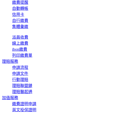
繳費提醒
自動轉帳
信用卡
自行繳費
集體彙繳
派員收費
線上繳費
ibon繳費
列印繳費單
理賠服務
申請流程
申請文件
行動理賠
理賠聯盟鏈
理賠醫起通
加值服務
繳費證明申請
英文投保證明