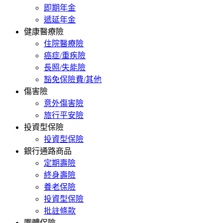
即期年金
遞延年金
健康醫療險
住院醫療險
癌症/重疾險
長照/失能險
豁免保險費/其他
傷害險
意外傷害險
旅行平安險
投資型保險
投資型保險
銀行通路商品
定期壽險
終身壽險
養老保險
投資型保險
批註條款
團體保險