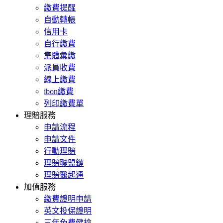
繳費提醒
自動轉帳
信用卡
自行繳費
集體彙繳
派員收費
線上繳費
ibon繳費
列印繳費單
理賠服務
申請流程
申請文件
行動理賠
理賠聯盟鏈
理賠醫起通
加值服務
繳費證明申請
英文投保證明
三年免費健檢