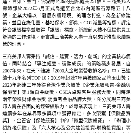
蓮、台東、金門、澎湖等地區的通訊處共251個。三商美邦人
壽總部於2022年6月正式喬遷至台北市內湖區石潭路五十八
號，企業大樓以「發展永續環境」的理念打造，為全新綠建
築，並且在綠化量、基地保水、節能、CO2減量等指標，評定
符合銀級標準並取得「銀級」標章，新總部大樓不但提供員工
舒適的工作環境，更實踐三商美邦人壽一直以來所推動永續經
營的理念。
三商美邦人壽秉持「誠信、踏實、活力、創新」的企業核心價
值，同時結合「專注經營、穩健成長」的策略穩步發展，自
2007年來，在天下雜誌「2000大金融業營收排名榜」中，已連
續十九年名列TOP 10；2019年起連7年榮獲國家品牌玉山獎；
2023年起連三年獲得台灣企業永續獎【企業永續報告-金融與
保險業】第1類白金級獎、CSEA卓越客戶服務大獎，同時連
兩年榮獲財訊金融獎-消費者金融品牌大獎，充分展現三商美
邦人壽在各面向的經營續航力。於專業表現上，三商美邦人壽
連續多年在業界眾多獎項中獲得肯定，多次榮獲【保險品質
獎】、金管會【保險競賽】中的「微型保險競賽」、「辦理小
額終老保險」及「六大核心及公共建設投資-財務投資組」等