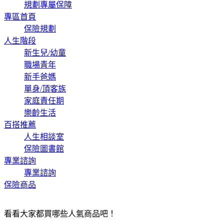
規劃專屬保障
專區首頁
保險規劃
人生階段
新生兒/幼童
職場青年
新手爸媽
單身/頂客族
家庭責任期
樂齡生活
百搭推薦
人生相談室
保險圖書館
專業諮詢
專業諮詢
保險商品
看看大家都買哪些人氣商品吧！