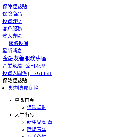
保障輕鬆點
保險商品
投資理財
客戶服務
登入專區
網路投保
最新消息
金融友善服務專區
企業永續
|
公司治理
投資人關係
|
ENGLISH
保險輕鬆點
規劃專屬保障
專區首頁
保險規劃
人生階段
新生兒/幼童
職場青年
新手爸媽