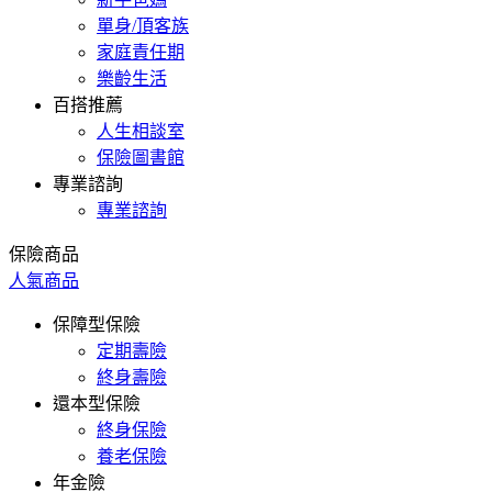
單身/頂客族
家庭責任期
樂齡生活
百搭推薦
人生相談室
保險圖書館
專業諮詢
專業諮詢
保險商品
人氣商品
保障型保險
定期壽險
終身壽險
還本型保險
終身保險
養老保險
年金險