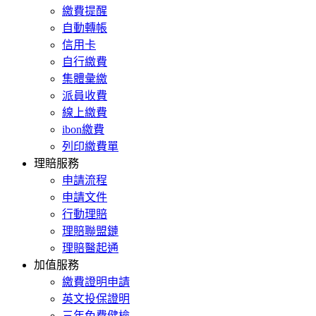
繳費提醒
自動轉帳
信用卡
自行繳費
集體彙繳
派員收費
線上繳費
ibon繳費
列印繳費單
理賠服務
申請流程
申請文件
行動理賠
理賠聯盟鏈
理賠醫起通
加值服務
繳費證明申請
英文投保證明
三年免費健檢