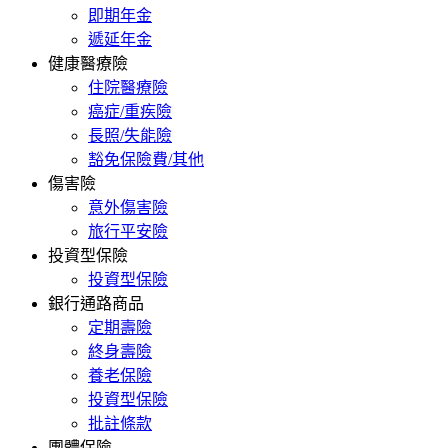
即期年金
遞延年金
健康醫療險
住院醫療險
癌症/重疾險
長照/失能險
豁免保險費/其他
傷害險
意外傷害險
旅行平安險
投資型保險
投資型保險
銀行通路商品
定期壽險
終身壽險
養老保險
投資型保險
批註條款
團體保險