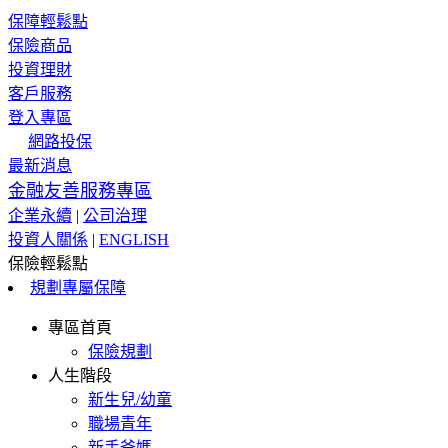
保障輕鬆點
保險商品
投資理財
客戶服務
登入專區
網路投保
最新消息
金融友善服務專區
企業永續
|
公司治理
投資人關係
|
ENGLISH
保險輕鬆點
規劃專屬保障
專區首頁
保險規劃
人生階段
新生兒/幼童
職場青年
新手爸媽