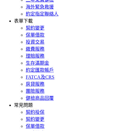
海外緊急救援
約定指定聯絡人
表單下載
契約變更
保單借款
投資交易
繳費服務
理賠服務
生存滿期金
約定匯款帳戶
FATCA及CRS
房貸服務
團險服務
健檢商品回覆
常見問題
契約投保
契約變更
保單借款