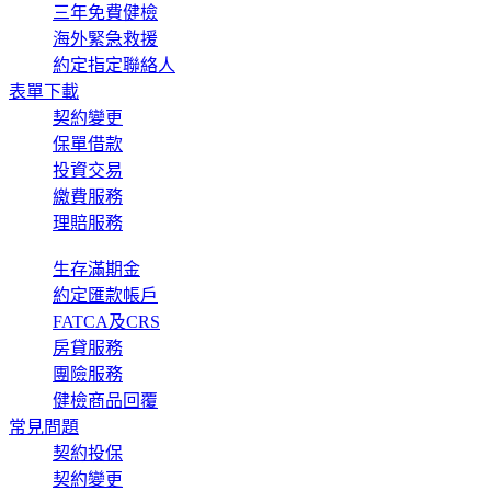
三年免費健檢
海外緊急救援
約定指定聯絡人
表單下載
契約變更
保單借款
投資交易
繳費服務
理賠服務
生存滿期金
約定匯款帳戶
FATCA及CRS
房貸服務
團險服務
健檢商品回覆
常見問題
契約投保
契約變更