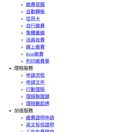
繳費提醒
自動轉帳
信用卡
自行繳費
集體彙繳
派員收費
線上繳費
ibon繳費
列印繳費單
理賠服務
申請流程
申請文件
行動理賠
理賠聯盟鏈
理賠醫起通
加值服務
繳費證明申請
英文投保證明
三年免費健檢