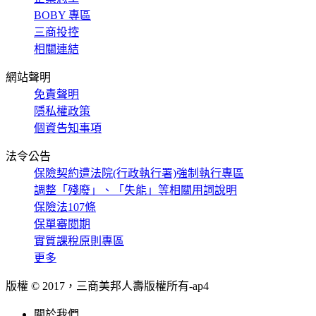
BOBY 專區
三商投控
相關連結
網站聲明
免責聲明
隱私權政策
個資告知事項
法令公告
保險契約遭法院(行政執行署)強制執行專區
調整「殘廢」、「失能」等相關用詞說明
保險法107條
保單審閱期
實質課稅原則專區
更多
版權 © 2017，三商美邦人壽版權所有-
ap4
關於我們