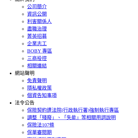
公司簡介
資訊公開
利害關係人
盡職治理
菁英招募
企業志工
BOBY 專區
三商投控
相關連結
網站聲明
免責聲明
隱私權政策
個資告知事項
法令公告
保險契約遭法院(行政執行署)強制執行專區
調整「殘廢」、「失能」等相關用詞說明
保險法107條
保單審閱期