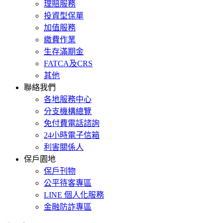
理賠服務
投資型保單
加值服務
繳費作業
生存滿期金
FATCA及CRS
其他
聯絡我們
各地服務中心
分支機構總覽
免付費電話諮詢
24小時電子信箱
利害關係人
保戶園地
保戶刊物
公平待客專區
LINE 個人化服務
金融防詐專區