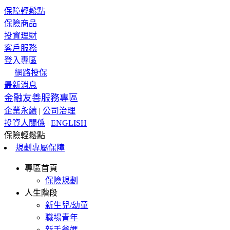
保障輕鬆點
保險商品
投資理財
客戶服務
登入專區
網路投保
最新消息
金融友善服務專區
企業永續
|
公司治理
投資人關係
|
ENGLISH
保險輕鬆點
規劃專屬保障
專區首頁
保險規劃
人生階段
新生兒/幼童
職場青年
新手爸媽