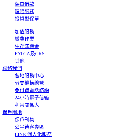
保單借款
理賠服務
投資型保單
加值服務
繳費作業
生存滿期金
FATCA及CRS
其他
聯絡我們
各地服務中心
分支機構總覽
免付費電話諮詢
24小時電子信箱
利害關係人
保戶園地
保戶刊物
公平待客專區
LINE 個人化服務