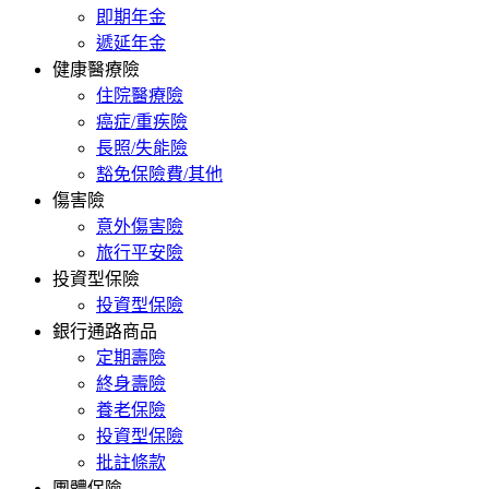
即期年金
遞延年金
健康醫療險
住院醫療險
癌症/重疾險
長照/失能險
豁免保險費/其他
傷害險
意外傷害險
旅行平安險
投資型保險
投資型保險
銀行通路商品
定期壽險
終身壽險
養老保險
投資型保險
批註條款
團體保險