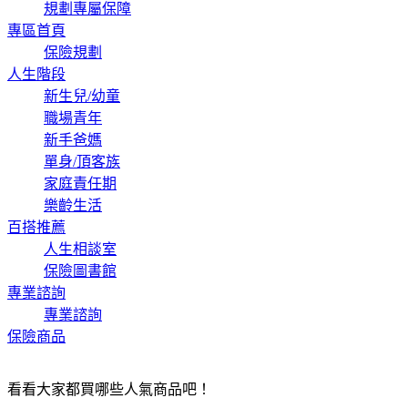
規劃專屬保障
專區首頁
保險規劃
人生階段
新生兒/幼童
職場青年
新手爸媽
單身/頂客族
家庭責任期
樂齡生活
百搭推薦
人生相談室
保險圖書館
專業諮詢
專業諮詢
保險商品
看看大家都買哪些人氣商品吧！