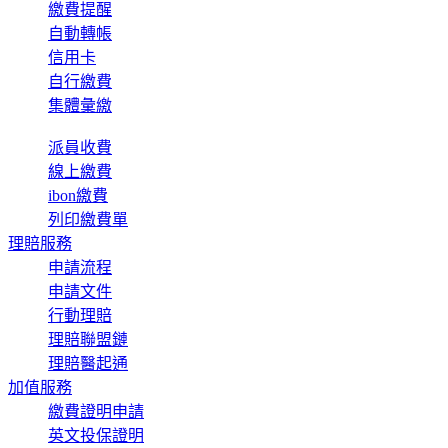
繳費提醒
自動轉帳
信用卡
自行繳費
集體彙繳
派員收費
線上繳費
ibon繳費
列印繳費單
理賠服務
申請流程
申請文件
行動理賠
理賠聯盟鏈
理賠醫起通
加值服務
繳費證明申請
英文投保證明