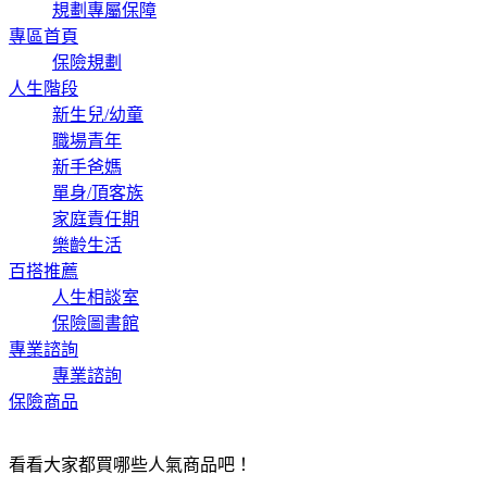
規劃專屬保障
專區首頁
保險規劃
人生階段
新生兒/幼童
職場青年
新手爸媽
單身/頂客族
家庭責任期
樂齡生活
百搭推薦
人生相談室
保險圖書館
專業諮詢
專業諮詢
保險商品
看看大家都買哪些人氣商品吧！