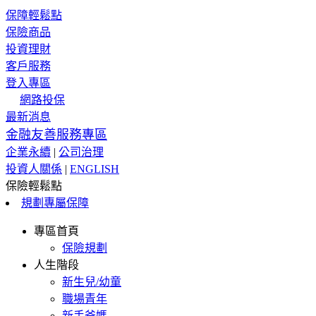
保障輕鬆點
保險商品
投資理財
客戶服務
登入專區
網路投保
最新消息
金融友善服務專區
企業永續
|
公司治理
投資人關係
|
ENGLISH
保險輕鬆點
規劃專屬保障
專區首頁
保險規劃
人生階段
新生兒/幼童
職場青年
新手爸媽