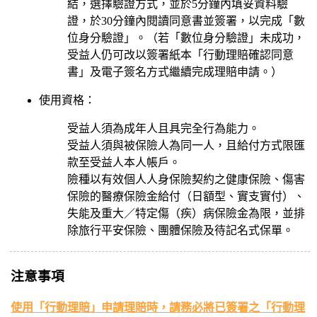
結，選擇驗證方式，並於5分鐘內填妥資料驗
證，於30分鐘內閱讀同意書並簽署，以完成「數
位身分驗證」。（若「數位身分驗證」未成功，
受益人仍可改以簽署紙本「行動理賠確認同意
書」及電子簽名方式繼續完成理賠申請。）
使用資格：
受益人須為成年人且具完全行為能力。
受益人須與被保險人為同一人，且給付方式限匯
款至受益人本人帳戶。
險種以有效個人人身保險契約之健康保險、傷害
保險的醫療保險金給付（日額型、實支實付）、
失能及重大／特定傷（疾）病保險金為限，並排
除旅行平安保險、團體保險及待記名式保單。
注意事項
使用「行動理賠」申請理賠時，請務必將已簽署之「行動理