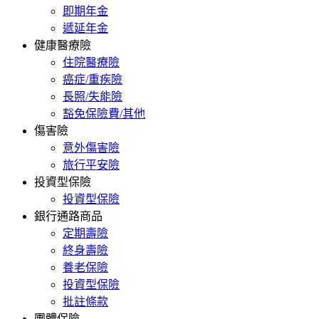
即期年金
遞延年金
健康醫療險
住院醫療險
癌症/重疾險
長照/失能險
豁免保險費/其他
傷害險
意外傷害險
旅行平安險
投資型保險
投資型保險
銀行通路商品
定期壽險
終身壽險
養老保險
投資型保險
批註條款
團體保險