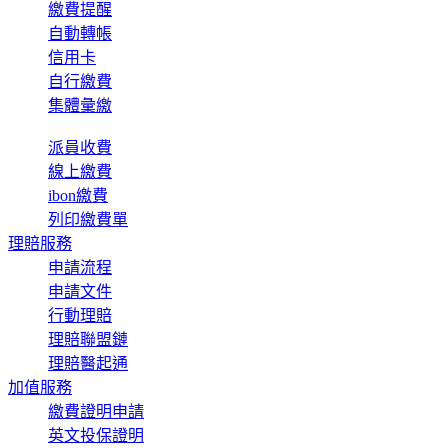
繳費提醒
自動轉帳
信用卡
自行繳費
集體彙繳
派員收費
線上繳費
ibon繳費
列印繳費單
理賠服務
申請流程
申請文件
行動理賠
理賠聯盟鏈
理賠醫起通
加值服務
繳費證明申請
英文投保證明