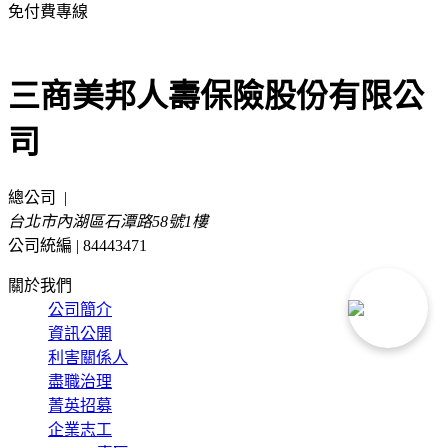
免付費專線
0800-022-258
三商美邦人壽保險股份有限公
司
總公司
|
台北市內湖區石潭路58號1樓
公司統編 | 84443471
關於我們
公司簡介
資訊公開
利害關係人
盡職治理
菁英招募
企業志工