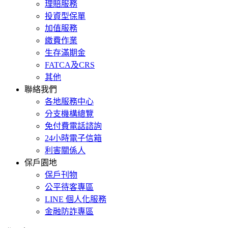
理賠服務
投資型保單
加值服務
繳費作業
生存滿期金
FATCA及CRS
其他
聯絡我們
各地服務中心
分支機構總覽
免付費電話諮詢
24小時電子信箱
利害關係人
保戶園地
保戶刊物
公平待客專區
LINE 個人化服務
金融防詐專區