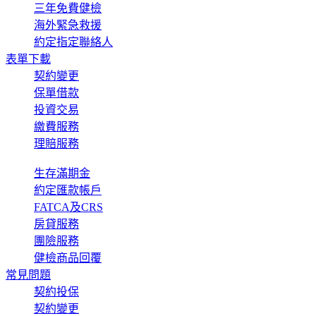
三年免費健檢
海外緊急救援
約定指定聯絡人
表單下載
契約變更
保單借款
投資交易
繳費服務
理賠服務
生存滿期金
約定匯款帳戶
FATCA及CRS
房貸服務
團險服務
健檢商品回覆
常見問題
契約投保
契約變更