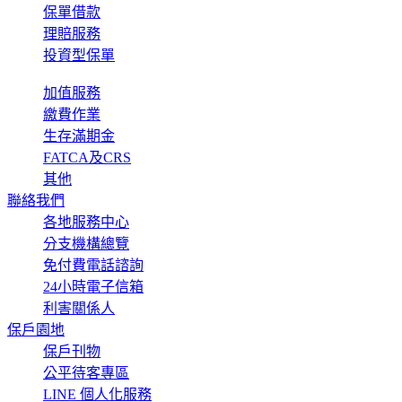
保單借款
理賠服務
投資型保單
加值服務
繳費作業
生存滿期金
FATCA及CRS
其他
聯絡我們
各地服務中心
分支機構總覽
免付費電話諮詢
24小時電子信箱
利害關係人
保戶園地
保戶刊物
公平待客專區
LINE 個人化服務