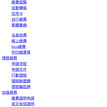
繳費提醒
自動轉帳
信用卡
自行繳費
集體彙繳
派員收費
線上繳費
ibon繳費
列印繳費單
理賠服務
申請流程
申請文件
行動理賠
理賠聯盟鏈
理賠醫起通
加值服務
繳費證明申請
英文投保證明