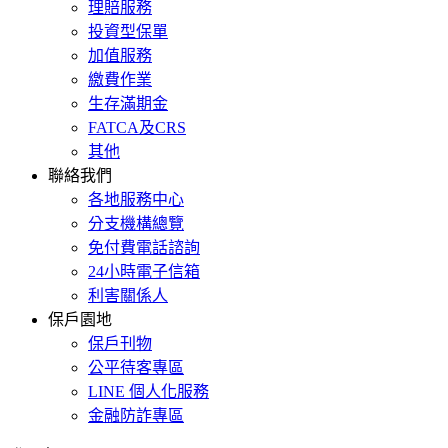
理賠服務
投資型保單
加值服務
繳費作業
生存滿期金
FATCA及CRS
其他
聯絡我們
各地服務中心
分支機構總覽
免付費電話諮詢
24小時電子信箱
利害關係人
保戶園地
保戶刊物
公平待客專區
LINE 個人化服務
金融防詐專區