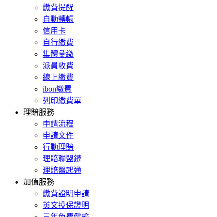
繳費提醒
自動轉帳
信用卡
自行繳費
集體彙繳
派員收費
線上繳費
ibon繳費
列印繳費單
理賠服務
申請流程
申請文件
行動理賠
理賠聯盟鏈
理賠醫起通
加值服務
繳費證明申請
英文投保證明
三年免費健檢