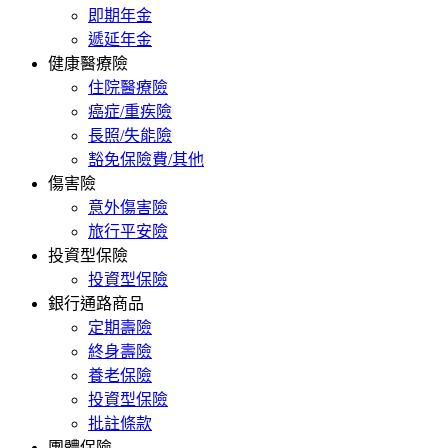
即期年金
遞延年金
健康醫療險
住院醫療險
癌症/重疾險
長照/失能險
豁免保險費/其他
傷害險
意外傷害險
旅行平安險
投資型保險
投資型保險
銀行通路商品
定期壽險
終身壽險
養老保險
投資型保險
批註條款
團體保險