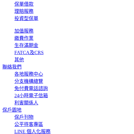
保單借款
理賠服務
投資型保單
加值服務
繳費作業
生存滿期金
FATCA及CRS
其他
聯絡我們
各地服務中心
分支機構總覽
免付費電話諮詢
24小時電子信箱
利害關係人
保戶園地
保戶刊物
公平待客專區
LINE 個人化服務