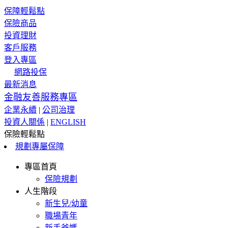
保障輕鬆點
保險商品
投資理財
客戶服務
登入專區
網路投保
最新消息
金融友善服務專區
企業永續
|
公司治理
投資人關係
|
ENGLISH
保險輕鬆點
規劃專屬保障
專區首頁
保險規劃
人生階段
新生兒/幼童
職場青年
新手爸媽