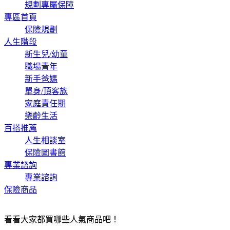
規劃專屬保障
專區首頁
保險規劃
人生階段
新生兒/幼童
職場青年
新手爸媽
單身/頂客族
家庭責任期
樂齡生活
百搭推薦
人生相談室
保險圖書館
專業諮詢
專業諮詢
保險商品
看看大家都買哪些人氣商品吧！