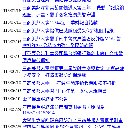
三商美邦深耕高齡關懷邁入第三年！ 啟動「記憶鑰
115/07/16
匙圈」計畫，攜手弘道推廣失智守護
115/07/15
三商美邦人壽115年第二季財報自結數
115/07/10
三商美邦人壽提供巴威颱風受災保戶相關措施
三商美邦人壽攜手刑事警察局簽署反詐騙MOU 響
115/07/03
應打詐2.0 公私協力強化全民防詐網
【重要公告】本公司與台新銀行聯名卡終止合作暨
115/07/01
保戶權益通知
三商美邦人壽榮獲第二屆樂齡金安獎肯定 守護高齡
115/06/17
財務安全 打造樂齡防詐保護網
115/06/10
三商美邦人壽115年端午節連續假期服務不打折
115/06/03
三商美邦人壽召開115年第一季法人說明會
115/06/01
電子保單服務暫停公告
年度保戶服務滿意度調查開始囉，期間為
115/05/29
115/6/1~115/6/14
大學生竟成詐騙高風險群？三商美邦人壽攜手刑事
115/05/25
警察局前進校園 舉辦全台巡迴「全員防詐 守護校