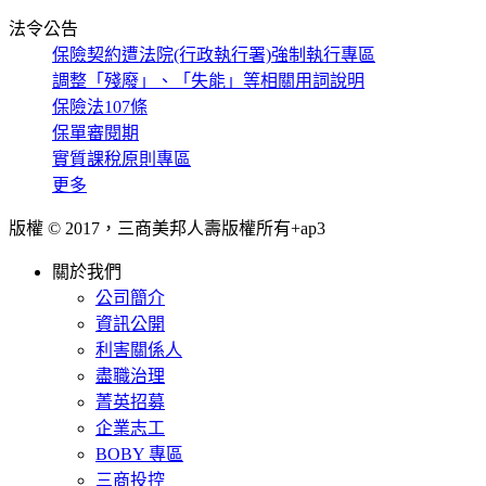
法令公告
保險契約遭法院(行政執行署)強制執行專區
調整「殘廢」、「失能」等相關用詞說明
保險法107條
保單審閱期
實質課稅原則專區
更多
版權 © 2017，三商美邦人壽版權所有+
ap3
關於我們
公司簡介
資訊公開
利害關係人
盡職治理
菁英招募
企業志工
BOBY 專區
三商投控