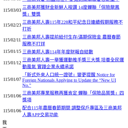
三商美邦獲財金新鮮人按讚 14度蟬聯「保險龍鳳
115/03/03
獎」雙獎
三商美邦人壽115年228和平紀念日連續假期服務不
115/02/23
打折
三商美邦人壽提前給付生存/滿期保險金 農曆春節
115/02/11
服務不打烊
115/01/15
三商美邦人壽114年年度財報自結數
三商美邦人壽一舉獲運動推手獎三大獎 培養全民運
115/01/12
動風氣 實踐企業永續承諾
「新式外來人口統一證號」變更提醒 Notice for
115/01/07
Foreign Nationals Applying to Update the “New UI
No.”
三商美邦專業服務再獲肯定 蟬聯「保險品質獎」四
115/01/06
獎項
配合115年農曆春節期間 調整保戶專區及三商美邦
115/01/06
人壽APP交易功能
我