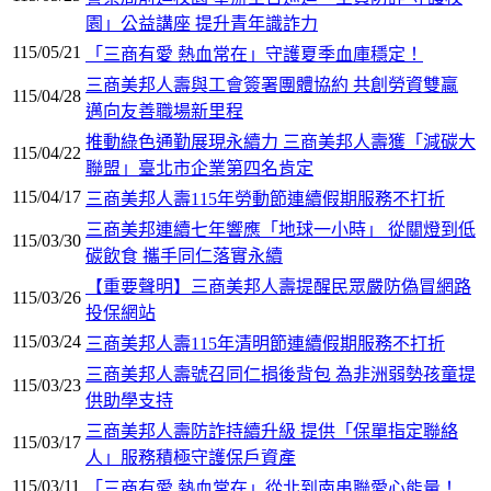
園」公益講座 提升青年識詐力
115/05/21
「三商有愛 熱血常在」守護夏季血庫穩定！
三商美邦人壽與工會簽署團體協約 共創勞資雙贏
115/04/28
邁向友善職場新里程
推動綠色通勤展現永續力 三商美邦人壽獲「減碳大
115/04/22
聯盟」臺北市企業第四名肯定
115/04/17
三商美邦人壽115年勞動節連續假期服務不打折
三商美邦連續七年響應「地球一小時」 從關燈到低
115/03/30
碳飲食 攜手同仁落實永續
【重要聲明】三商美邦人壽提醒民眾嚴防偽冒網路
115/03/26
投保網站
115/03/24
三商美邦人壽115年清明節連續假期服務不打折
三商美邦人壽號召同仁捐後背包 為非洲弱勢孩童提
115/03/23
供助學支持
三商美邦人壽防詐持續升級 提供「保單指定聯絡
115/03/17
人」服務積極守護保戶資產
115/03/11
「三商有愛 熱血常在」從北到南串聯愛心能量！