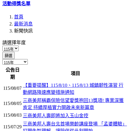
活動得獎名單
首頁
最新消息
新聞快訊
請選擇年度
篩選
公告日
項目
期
【重要提醒】115/8/10、115/8/13 城鎮韌性演習 行
115/08/07
動網路降速應變措施通知
三商美邦稱霸保險信望愛獎抱回13獎項! 專業深獲
115/08/05
肯定 持續厚植實力開啟未來新篇章
115/08/03
三商美邦人壽即將加入玉山金控
三商美邦人壽台北首場樂齡講座登場 「孟婆體驗」
115/07/29
打開失智理解 讓陪伴從此刻開始