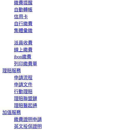
繳費提醒
自動轉帳
信用卡
自行繳費
集體彙繳
派員收費
線上繳費
ibon繳費
列印繳費單
理賠服務
申請流程
申請文件
行動理賠
理賠聯盟鏈
理賠醫起通
加值服務
繳費證明申請
英文投保證明