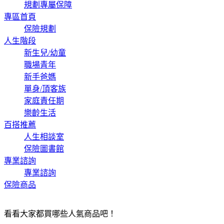
規劃專屬保障
專區首頁
保險規劃
人生階段
新生兒/幼童
職場青年
新手爸媽
單身/頂客族
家庭責任期
樂齡生活
百搭推薦
人生相談室
保險圖書館
專業諮詢
專業諮詢
保險商品
看看大家都買哪些人氣商品吧！