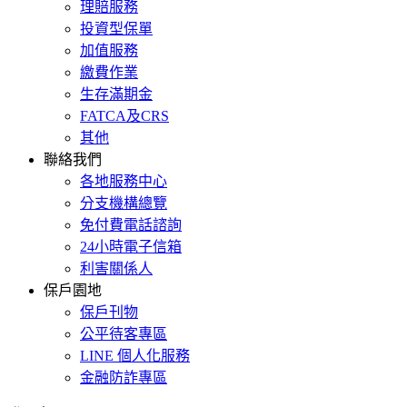
理賠服務
投資型保單
加值服務
繳費作業
生存滿期金
FATCA及CRS
其他
聯絡我們
各地服務中心
分支機構總覽
免付費電話諮詢
24小時電子信箱
利害關係人
保戶園地
保戶刊物
公平待客專區
LINE 個人化服務
金融防詐專區