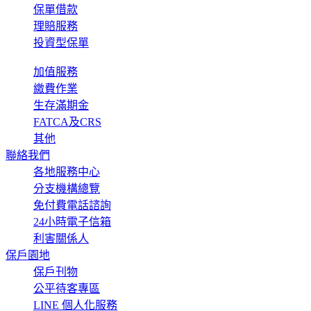
保單借款
理賠服務
投資型保單
加值服務
繳費作業
生存滿期金
FATCA及CRS
其他
聯絡我們
各地服務中心
分支機構總覽
免付費電話諮詢
24小時電子信箱
利害關係人
保戶園地
保戶刊物
公平待客專區
LINE 個人化服務