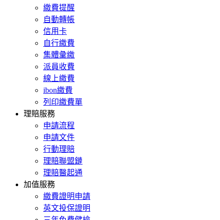
繳費提醒
自動轉帳
信用卡
自行繳費
集體彙繳
派員收費
線上繳費
ibon繳費
列印繳費單
理賠服務
申請流程
申請文件
行動理賠
理賠聯盟鏈
理賠醫起通
加值服務
繳費證明申請
英文投保證明
三年免費健檢