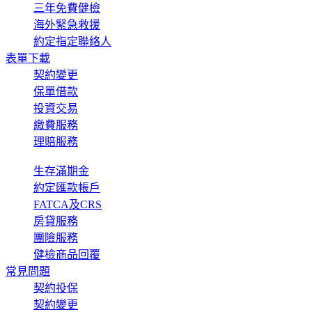
三年免費健檢
海外緊急救援
約定指定聯絡人
表單下載
契約變更
保單借款
投資交易
繳費服務
理賠服務
生存滿期金
約定匯款帳戶
FATCA及CRS
房貸服務
團險服務
健檢商品回覆
常見問題
契約投保
契約變更