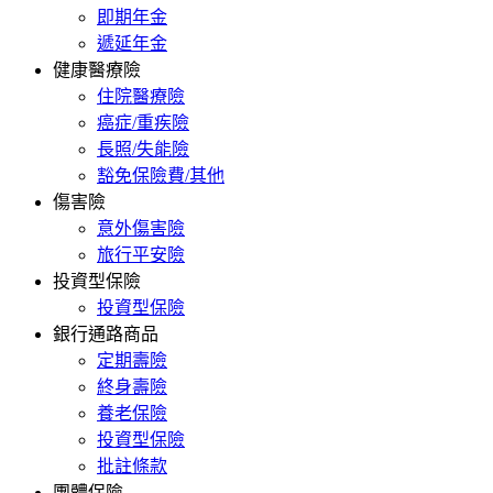
即期年金
遞延年金
健康醫療險
住院醫療險
癌症/重疾險
長照/失能險
豁免保險費/其他
傷害險
意外傷害險
旅行平安險
投資型保險
投資型保險
銀行通路商品
定期壽險
終身壽險
養老保險
投資型保險
批註條款
團體保險