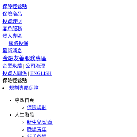
保障輕鬆點
保險商品
投資理財
客戶服務
登入專區
網路投保
最新消息
金融友善服務專區
企業永續
|
公司治理
投資人關係
|
ENGLISH
保險輕鬆點
規劃專屬保障
專區首頁
保險規劃
人生階段
新生兒/幼童
職場青年
新手爸媽