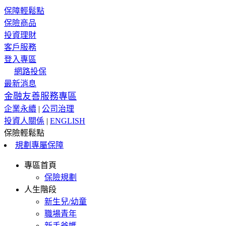
保障輕鬆點
保險商品
投資理財
客戶服務
登入專區
網路投保
最新消息
金融友善服務專區
企業永續
|
公司治理
投資人關係
|
ENGLISH
保險輕鬆點
規劃專屬保障
專區首頁
保險規劃
人生階段
新生兒/幼童
職場青年
新手爸媽