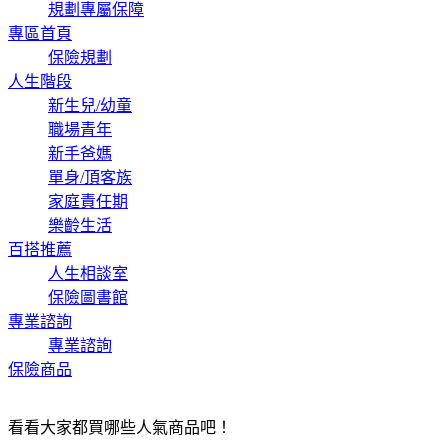
規劃專屬保障
專區首頁
保險規劃
人生階段
新生兒/幼童
職場青年
新手爸媽
單身/頂客族
家庭責任期
樂齡生活
百搭推薦
人生相談室
保險圖書館
專業諮詢
專業諮詢
保險商品
看看大家都買哪些人氣商品吧！