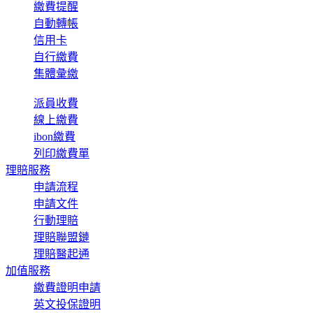
繳費提醒
自動轉帳
信用卡
自行繳費
集體彙繳
派員收費
線上繳費
ibon繳費
列印繳費單
理賠服務
申請流程
申請文件
行動理賠
理賠聯盟鏈
理賠醫起通
加值服務
繳費證明申請
英文投保證明