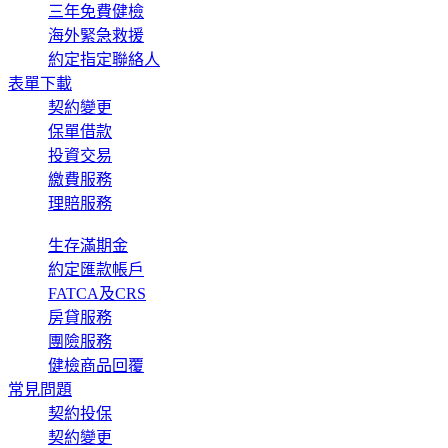
三年免費健檢
海外緊急救援
約定指定聯絡人
表單下載
契約變更
保單借款
投資交易
繳費服務
理賠服務
生存滿期金
約定匯款帳戶
FATCA及CRS
房貸服務
團險服務
健檢商品回覆
常見問題
契約投保
契約變更