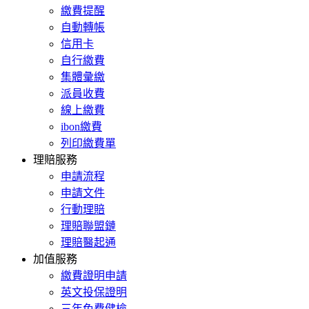
繳費提醒
自動轉帳
信用卡
自行繳費
集體彙繳
派員收費
線上繳費
ibon繳費
列印繳費單
理賠服務
申請流程
申請文件
行動理賠
理賠聯盟鏈
理賠醫起通
加值服務
繳費證明申請
英文投保證明
三年免費健檢