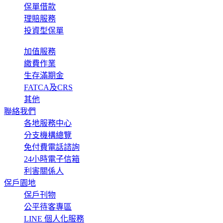
保單借款
理賠服務
投資型保單
加值服務
繳費作業
生存滿期金
FATCA及CRS
其他
聯絡我們
各地服務中心
分支機構總覽
免付費電話諮詢
24小時電子信箱
利害關係人
保戶園地
保戶刊物
公平待客專區
LINE 個人化服務