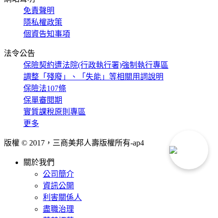
免責聲明
隱私權政策
個資告知事項
法令公告
保險契約遭法院(行政執行署)強制執行專區
調整「殘廢」、「失能」等相關用詞說明
保險法107條
保單審閱期
實質課稅原則專區
更多
版權 © 2017，三商美邦人壽版權所有-
ap4
關於我們
公司簡介
資訊公開
利害關係人
盡職治理