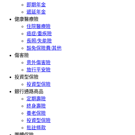
即期年金
遞延年金
健康醫療險
住院醫療險
癌症/重疾險
長照/失能險
豁免保險費/其他
傷害險
意外傷害險
旅行平安險
投資型保險
投資型保險
銀行通路商品
定期壽險
終身壽險
養老保險
投資型保險
批註條款
團體保險