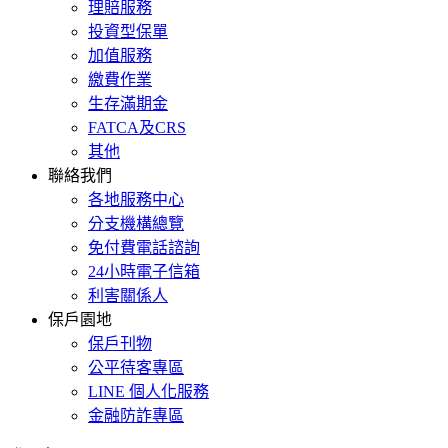
理賠服務
投資型保單
加值服務
繳費作業
生存滿期金
FATCA及CRS
其他
聯絡我們
各地服務中心
分支機構總覽
免付費電話諮詢
24小時電子信箱
利害關係人
保戶園地
保戶刊物
公平待客專區
LINE 個人化服務
金融防詐專區