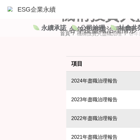
ESG企業永續
機構投資人
永續承諾
公司治理
社會共
—
各年度盡職治理情形
首頁
/
機構投資人盡職治理
/
各年
項目
2024年盡職治理報告
2023年盡職治理報告
2022年盡職治理報告
2021年盡職治理報告