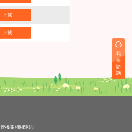
下載
下載
我
要
諮
詢
主管機關相關連結