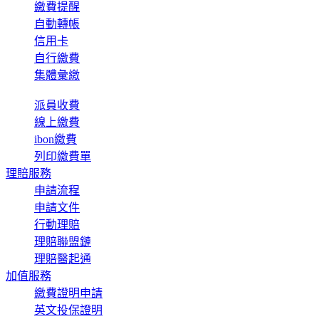
繳費提醒
自動轉帳
信用卡
自行繳費
集體彙繳
派員收費
線上繳費
ibon繳費
列印繳費單
理賠服務
申請流程
申請文件
行動理賠
理賠聯盟鏈
理賠醫起通
加值服務
繳費證明申請
英文投保證明