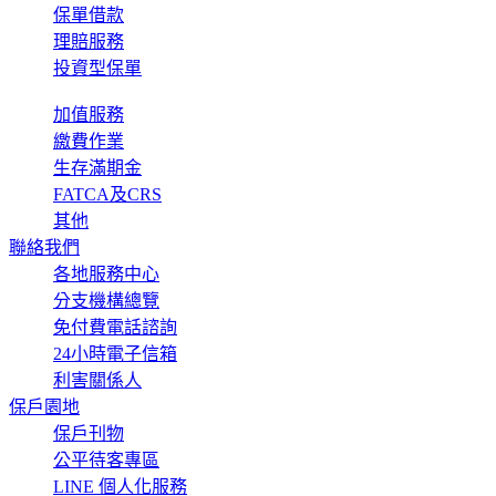
保單借款
理賠服務
投資型保單
加值服務
繳費作業
生存滿期金
FATCA及CRS
其他
聯絡我們
各地服務中心
分支機構總覽
免付費電話諮詢
24小時電子信箱
利害關係人
保戶園地
保戶刊物
公平待客專區
LINE 個人化服務