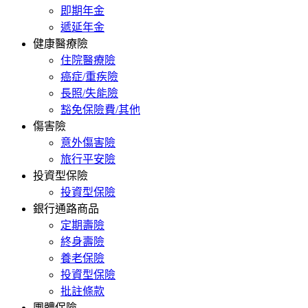
即期年金
遞延年金
健康醫療險
住院醫療險
癌症/重疾險
長照/失能險
豁免保險費/其他
傷害險
意外傷害險
旅行平安險
投資型保險
投資型保險
銀行通路商品
定期壽險
終身壽險
養老保險
投資型保險
批註條款
團體保險