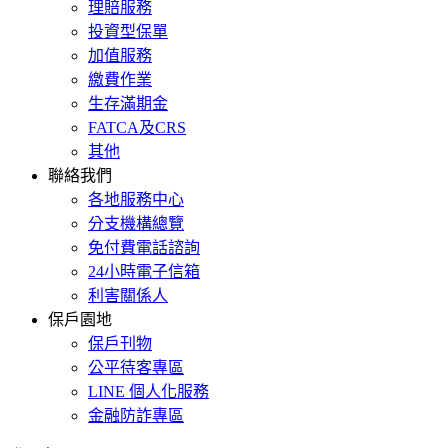
理賠服務
投資型保單
加值服務
繳費作業
生存滿期金
FATCA及CRS
其他
聯絡我們
各地服務中心
分支機構總覽
免付費電話諮詢
24小時電子信箱
利害關係人
保戶園地
保戶刊物
公平待客專區
LINE 個人化服務
金融防詐專區