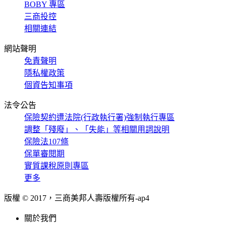
BOBY 專區
三商投控
相關連結
網站聲明
免責聲明
隱私權政策
個資告知事項
法令公告
保險契約遭法院(行政執行署)強制執行專區
調整「殘廢」、「失能」等相關用詞說明
保險法107條
保單審閱期
實質課稅原則專區
更多
版權 © 2017，三商美邦人壽版權所有-
ap4
關於我們