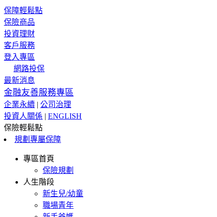
保障輕鬆點
保險商品
投資理財
客戶服務
登入專區
網路投保
最新消息
金融友善服務專區
企業永續
|
公司治理
投資人關係
|
ENGLISH
保險輕鬆點
規劃專屬保障
專區首頁
保險規劃
人生階段
新生兒/幼童
職場青年
新手爸媽