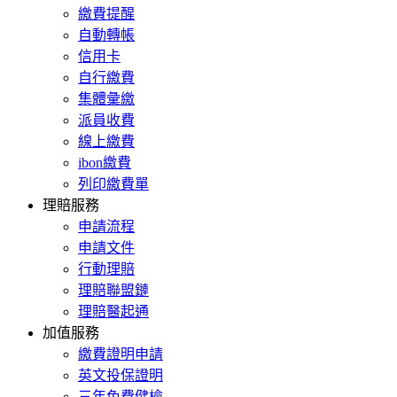
繳費提醒
自動轉帳
信用卡
自行繳費
集體彙繳
派員收費
線上繳費
ibon繳費
列印繳費單
理賠服務
申請流程
申請文件
行動理賠
理賠聯盟鏈
理賠醫起通
加值服務
繳費證明申請
英文投保證明
三年免費健檢