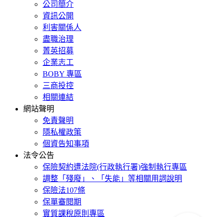
公司簡介
資訊公開
利害關係人
盡職治理
菁英招募
企業志工
BOBY 專區
三商投控
相關連結
網站聲明
免責聲明
隱私權政策
個資告知事項
法令公告
保險契約遭法院(行政執行署)強制執行專區
調整「殘廢」、「失能」等相關用詞說明
保險法107條
保單審閱期
實質課稅原則專區