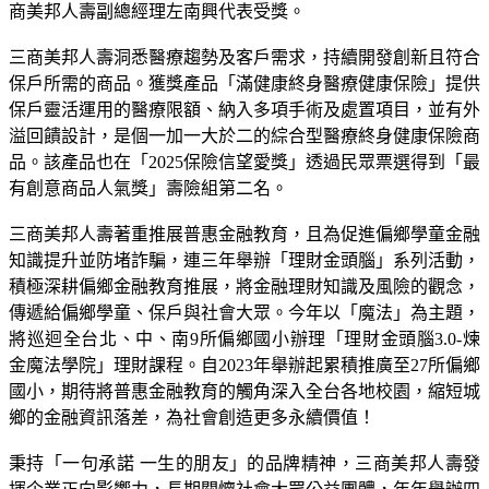
商美邦人壽副總經理左南興代表受獎。
三商美邦人壽洞悉醫療趨勢及客戶需求，持續開發創新且符合
保戶所需的商品。獲獎產品「滿健康終身醫療健康保險」提供
保戶靈活運用的醫療限額、納入多項手術及處置項目，並有外
溢回饋設計，是個一加一大於二的綜合型醫療終身健康保險商
品。該產品也在「2025保險信望愛獎」透過民眾票選得到「最
有創意商品人氣獎」壽險組第二名。
三商美邦人壽著重推展普惠金融教育，且為促進偏鄉學童金融
知識提升並防堵詐騙，連三年舉辦「理財金頭腦」系列活動，
積極深耕偏鄉金融教育推展，將金融理財知識及風險的觀念，
傳遞給偏鄉學童、保戶與社會大眾。今年以「魔法」為主題，
將巡迴全台北、中、南9所偏鄉國小辦理「理財金頭腦3.0-煉
金魔法學院」理財課程。自2023年舉辦起累積推廣至27所偏鄉
國小，期待將普惠金融教育的觸角深入全台各地校園，縮短城
鄉的金融資訊落差，為社會創造更多永續價值！
秉持「一句承諾 一生的朋友」的品牌精神，三商美邦人壽發