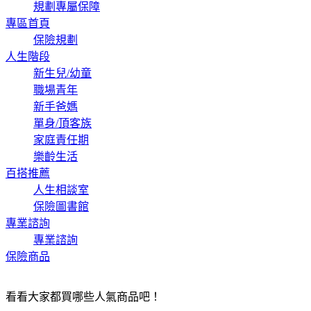
規劃專屬保障
專區首頁
保險規劃
人生階段
新生兒/幼童
職場青年
新手爸媽
單身/頂客族
家庭責任期
樂齡生活
百搭推薦
人生相談室
保險圖書館
專業諮詢
專業諮詢
保險商品
看看大家都買哪些人氣商品吧！