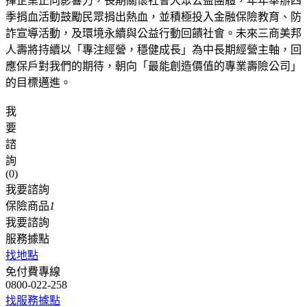
揮企業正向影響力，長期關懷社會大眾公益團體，年年舉辦四
季捐血活動鼓勵民眾捐出熱血，並積極投入金融保險教育、防
詐宣導活動，及環境永續與公益行動回饋社會。未來三商美邦
人壽將持續以「專注經營，穩健成長」為中長期經營主軸，回
應保戶對我們的期待，朝向「最能創造價值的專業壽險公司」
的目標邁進。
我
要
諮
詢
(
0
)
我要諮詢
保險商品
1
我要諮詢
服務據點
找地點
免付費專線
0800-022-258
找服務據點