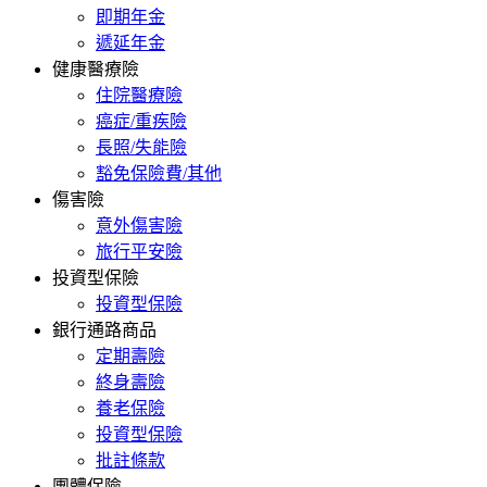
即期年金
遞延年金
健康醫療險
住院醫療險
癌症/重疾險
長照/失能險
豁免保險費/其他
傷害險
意外傷害險
旅行平安險
投資型保險
投資型保險
銀行通路商品
定期壽險
終身壽險
養老保險
投資型保險
批註條款
團體保險