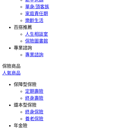
單身/頂客族
家庭責任期
樂齡生活
百搭推薦
人生相談室
保險圖書館
專業諮詢
專業諮詢
保險商品
人氣商品
保障型保險
定期壽險
終身壽險
還本型保險
終身保險
養老保險
年金險