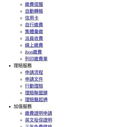
繳費提醒
自動轉帳
信用卡
自行繳費
集體彙繳
派員收費
線上繳費
ibon繳費
列印繳費單
理賠服務
申請流程
申請文件
行動理賠
理賠聯盟鏈
理賠醫起通
加值服務
繳費證明申請
英文投保證明
三年免費健檢