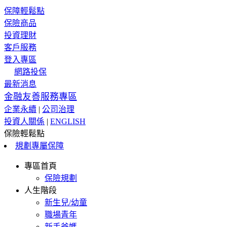
保障輕鬆點
保險商品
投資理財
客戶服務
登入專區
網路投保
最新消息
金融友善服務專區
企業永續
|
公司治理
投資人關係
|
ENGLISH
保險輕鬆點
規劃專屬保障
專區首頁
保險規劃
人生階段
新生兒/幼童
職場青年
新手爸媽