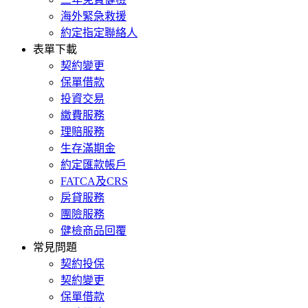
海外緊急救援
約定指定聯絡人
表單下載
契約變更
保單借款
投資交易
繳費服務
理賠服務
生存滿期金
約定匯款帳戶
FATCA及CRS
房貸服務
團險服務
健檢商品回覆
常見問題
契約投保
契約變更
保單借款