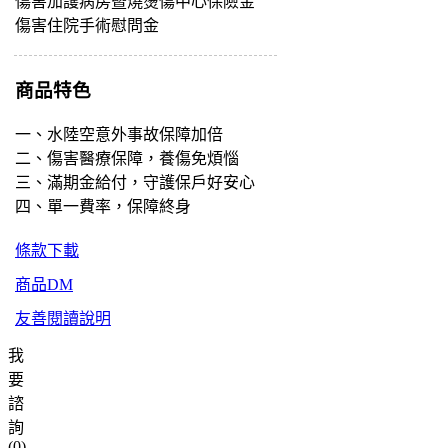
傷害加護病房暨燒燙傷中心保險金
傷害住院手術慰問金
商品特色
一、水陸空意外事故保障加倍
二、​傷害醫療保障，養傷免煩惱
三、滿期金給付，守護保戶好安心
四、單一費率，保障終身
條款下載
商品DM
友善閱讀說明
我
要
諮
詢
(
0
)