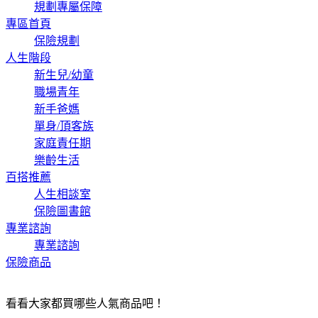
規劃專屬保障
專區首頁
保險規劃
人生階段
新生兒/幼童
職場青年
新手爸媽
單身/頂客族
家庭責任期
樂齡生活
百搭推薦
人生相談室
保險圖書館
專業諮詢
專業諮詢
保險商品
看看大家都買哪些人氣商品吧！