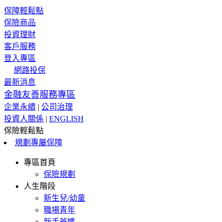
保障輕鬆點
保險商品
投資理財
客戶服務
登入專區
網路投保
最新消息
金融友善服務專區
企業永續
|
公司治理
投資人關係
|
ENGLISH
保險輕鬆點
規劃專屬保障
專區首頁
保險規劃
人生階段
新生兒/幼童
職場青年
新手爸媽