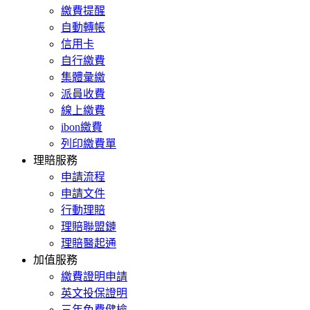
繳費提醒
自動轉帳
信用卡
自行繳費
集體彙繳
派員收費
線上繳費
ibon繳費
列印繳費單
理賠服務
申請流程
申請文件
行動理賠
理賠聯盟鏈
理賠醫起通
加值服務
繳費證明申請
英文投保證明
三年免費健檢