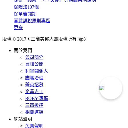
調整「殘廢」、「失能」等相關用詞說明
保險法107條
保單審閱期
實質課稅原則專區
更多
版權 © 2017，三商美邦人壽版權所有+
ap3
關於我們
公司簡介
資訊公開
利害關係人
盡職治理
菁英招募
企業志工
BOBY 專區
三商投控
相關連結
網站聲明
免責聲明