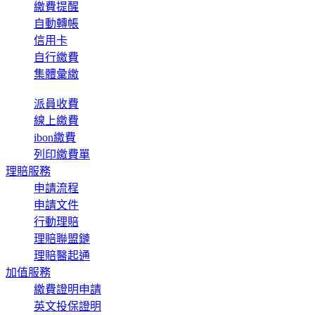
繳費提醒
自動轉帳
信用卡
自行繳費
集體彙繳
派員收費
線上繳費
ibon繳費
列印繳費單
理賠服務
申請流程
申請文件
行動理賠
理賠聯盟鏈
理賠醫起通
加值服務
繳費證明申請
英文投保證明