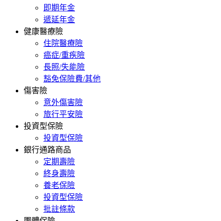
即期年金
遞延年金
健康醫療險
住院醫療險
癌症/重疾險
長照/失能險
豁免保險費/其他
傷害險
意外傷害險
旅行平安險
投資型保險
投資型保險
銀行通路商品
定期壽險
終身壽險
養老保險
投資型保險
批註條款
團體保險