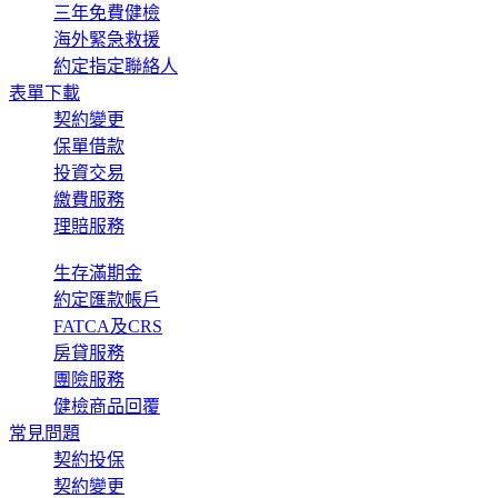
三年免費健檢
海外緊急救援
約定指定聯絡人
表單下載
契約變更
保單借款
投資交易
繳費服務
理賠服務
生存滿期金
約定匯款帳戶
FATCA及CRS
房貸服務
團險服務
健檢商品回覆
常見問題
契約投保
契約變更