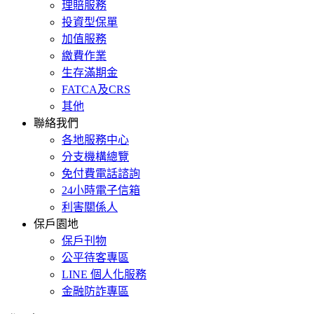
理賠服務
投資型保單
加值服務
繳費作業
生存滿期金
FATCA及CRS
其他
聯絡我們
各地服務中心
分支機構總覽
免付費電話諮詢
24小時電子信箱
利害關係人
保戶園地
保戶刊物
公平待客專區
LINE 個人化服務
金融防詐專區