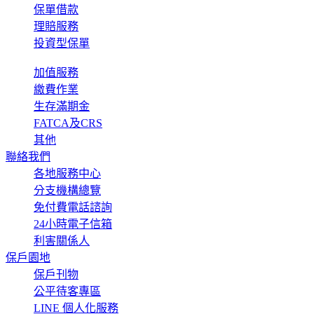
保單借款
理賠服務
投資型保單
加值服務
繳費作業
生存滿期金
FATCA及CRS
其他
聯絡我們
各地服務中心
分支機構總覽
免付費電話諮詢
24小時電子信箱
利害關係人
保戶園地
保戶刊物
公平待客專區
LINE 個人化服務