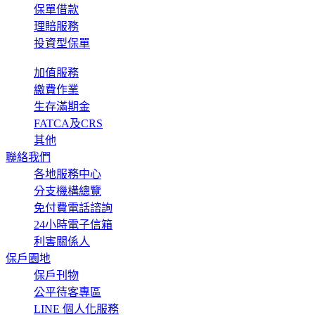
保單借款
理賠服務
投資型保單
加值服務
繳費作業
生存滿期金
FATCA及CRS
其他
聯絡我們
各地服務中心
分支機構總覽
免付費電話諮詢
24小時電子信箱
利害關係人
保戶園地
保戶刊物
公平待客專區
LINE 個人化服務