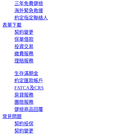
三年免費健檢
海外緊急救援
約定指定聯絡人
表單下載
契約變更
保單借款
投資交易
繳費服務
理賠服務
生存滿期金
約定匯款帳戶
FATCA及CRS
房貸服務
團險服務
健檢商品回覆
常見問題
契約投保
契約變更