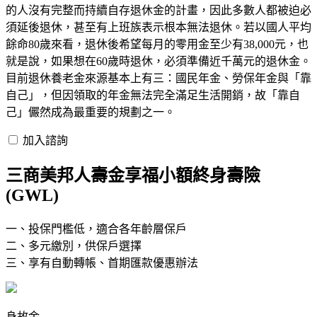
的人沒有完整而持續自存退休金的計畫，因此多數人都被迫必
須延後退休，甚至有上班族表示根本無法退休。若以國人平均
餘命80歲來看，退休後希望每月的零用金至少有38,000元，也
就是說，如果想在60歲時退休，必須準備近千萬元的退休金。
目前退休養老金來源基本上有三：國民年金、勞保年金與「靠
自己」，但因領取的年金無法完全滿足生活開銷，故「靠自
己」儼然成為最重要的規劃之一。
加入諮詢
三商美邦人壽金享福小額終身壽險
(GWL)
一、投保門檻低，適合各年齡層保戶
二、多元繳別，供保戶選擇
三、享有自動轉帳、首期匯款優惠辦法
身故金