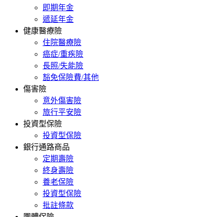
即期年金
遞延年金
健康醫療險
住院醫療險
癌症/重疾險
長照/失能險
豁免保險費/其他
傷害險
意外傷害險
旅行平安險
投資型保險
投資型保險
銀行通路商品
定期壽險
終身壽險
養老保險
投資型保險
批註條款
團體保險