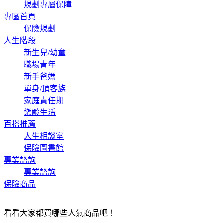
規劃專屬保障
專區首頁
保險規劃
人生階段
新生兒/幼童
職場青年
新手爸媽
單身/頂客族
家庭責任期
樂齡生活
百搭推薦
人生相談室
保險圖書館
專業諮詢
專業諮詢
保險商品
看看大家都買哪些人氣商品吧！