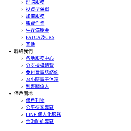
理賠服務
投資型保單
加值服務
繳費作業
生存滿期金
FATCA及CRS
其他
聯絡我們
各地服務中心
分支機構總覽
免付費電話諮詢
24小時電子信箱
利害關係人
保戶園地
保戶刊物
公平待客專區
LINE 個人化服務
金融防詐專區