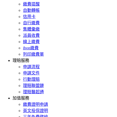
繳費提醒
自動轉帳
信用卡
自行繳費
集體彙繳
派員收費
線上繳費
ibon繳費
列印繳費單
理賠服務
申請流程
申請文件
行動理賠
理賠聯盟鏈
理賠醫起通
加值服務
繳費證明申請
英文投保證明
三年免費健檢