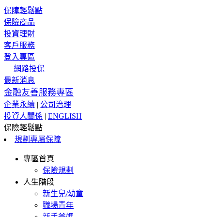
保障輕鬆點
保險商品
投資理財
客戶服務
登入專區
網路投保
最新消息
金融友善服務專區
企業永續
|
公司治理
投資人關係
|
ENGLISH
保險輕鬆點
規劃專屬保障
專區首頁
保險規劃
人生階段
新生兒/幼童
職場青年
新手爸媽