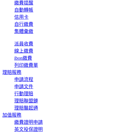
繳費提醒
自動轉帳
信用卡
自行繳費
集體彙繳
派員收費
線上繳費
ibon繳費
列印繳費單
理賠服務
申請流程
申請文件
行動理賠
理賠聯盟鏈
理賠醫起通
加值服務
繳費證明申請
英文投保證明