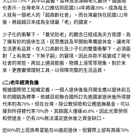
人口10.75%，其中以嘉義、雲林及澎湖縣老化最快。國健局
也表示，台灣老年人口推估到民國114年將達20%，成為每五
人就有一個老人的「超高齡社會」。而台灣最快在民國122年
後，將超越日本成為全球最「老」的國家。
少子化的衝擊下，「養兒防老」的觀念已經成為天方夜譚，為
了擁有好的退休生活，民眾應該及早開始準備退休金，讓老年
生活更有品質。在人口高齡化及少子化的雙重衝擊下，必須面
對「上有高堂，下無子嗣」的窘境。因此存款不易變成了現今
社會的常態，再加上通貨膨脹、物價上漲等等現象，對於未
來，更應審慎理財工具，以保障完整的生活品質。
(二)老年經濟負擔
根據國際勞工組織定義，一個人退休後每月開支應以退休前五
年的開銷為標準，依據目前聯合國所訂先進國家退休後所得替
代率約為70%。但在台灣，除公教保險和公務退撫基金，可以
達到所得替代率70%外，其餘國人僅達40.8%，因此光靠勞保
和勞退金，仍有20%無法滿足退休後之資金缺口。
近80%的上班族希望能在60歲前退休，但實際上卻有高達70%